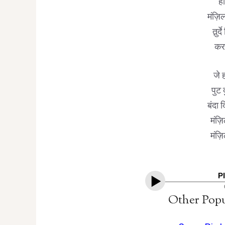
हो
मंज़िल
तुर्र
करद
जे ह
पुट 
बंदा 
मंज़ि
मंज़ि
P
Other Popu