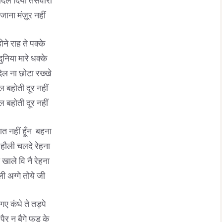
 बदल दियों तसवीरां
जाना मंज़ूर नहीं
ोने राह ते पक्के
दुनिया मारे धक्के
दिल ना छोटा रख्खे
ल बहोती दूर नहीं
ल बहोती दूर नहीं
ात नहीं हूँन बहना
 हौली चलदे रेहना
 खाले वि नै रेहना
ी अग्गे तोये जी
 गए कंधे ते तड़पे
ैर नु बैगे फड़ के