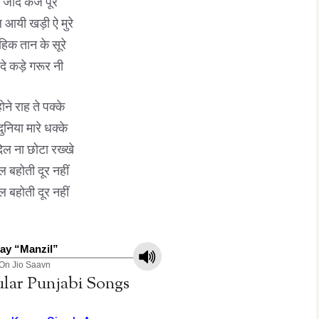
 जांदे कर्ज पूरे
 आयी खड़ी ऐ मुरे
्दे हिक तान के सूरे
े कड़े गरूर नी
ोने राह ते पक्के
दुनिया मारे धक्के
दिल ना छोटा रख्खे
ल बहोती दूर नहीं
ल बहोती दूर नहीं
lay “Manzil”
On Jio Saavn
lar Punjabi Songs