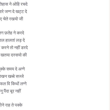
िहास ने ओहि रचदे
ारे जग्ग दे खट्ट दे
ए चेते रखयो जी
ग फ़तेह ने करदे
नाल हालतां लड़ दे
करने तो नहीं डरदे
खतया दस्सयो की
क्के समय दे अग्गे
 वेखन खब्बे सज्जे
फल वि किथों लग्गे
ु पैंदा बूर नहीं
ोने राह ते पक्के