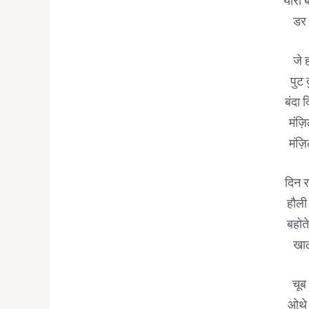
यारों
डर 
जे ह
पुट 
बंदा 
मंज़ि
मंज़ि
दिन र
हौली
बहोते
खाल
चूब
ओथे प