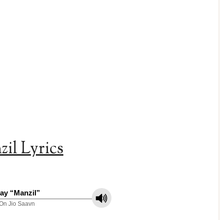
il Lyrics
lay “Manzil”
On Jio Saavn