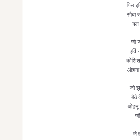
फिर इत
सौबा स
गल 
जो ज
एविं 
कोशिश 
ओहना 
जो झु
बैठे
ओहनू 
जीन
जे ह