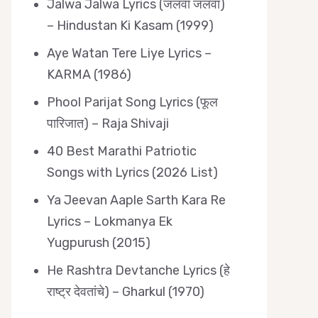
Jalwa Jalwa Lyrics (जलवा जलवा)
– Hindustan Ki Kasam (1999)
Aye Watan Tere Liye Lyrics –
KARMA (1986)
Phool Parijat Song Lyrics (फूल
पारिजात) – Raja Shivaji
40 Best Marathi Patriotic
Songs with Lyrics (2026 List)
Ya Jeevan Aaple Sarth Kara Re
Lyrics – Lokmanya Ek
Yugpurush (2015)
He Rashtra Devtanche Lyrics (हे
राष्ट्र देवतांचे) – Gharkul (1970)