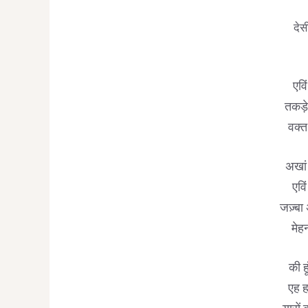
देस
एवि
तकड़े 
वक्त
अखां 
एवि
जज़्बा 
मेह
की हू
एह ह