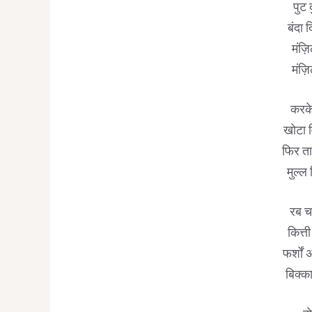
पुट 
बंदा 
मंज़ि
मंज़ि
करके
खोटा व
फिर ता
मुल्ल 
रब च
कित्ती
फर्शों
बिक्का