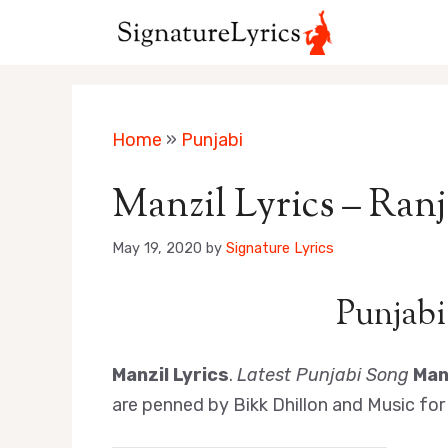
Skip
to
content
Home
»
Punjabi
Manzil Lyrics – Ran
May 19, 2020
by
Signature Lyrics
Punjabi
Manzil Lyrics
.
Latest Punjabi Song
Man
are penned by Bikk Dhillon and Music fo