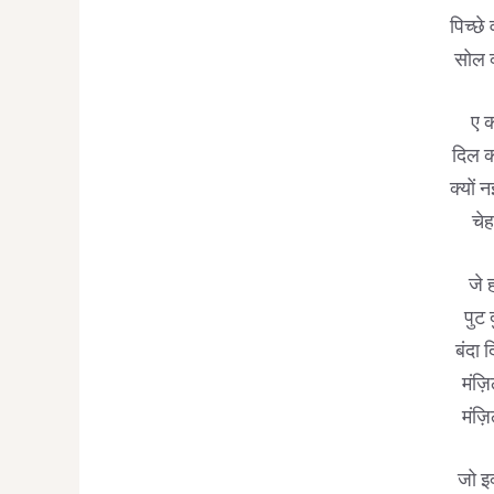
पिच्छे
सोल क
ए क
दिल क
क्यों 
चेह
जे ह
पुट 
बंदा 
मंज़ि
मंज़ि
जो इ