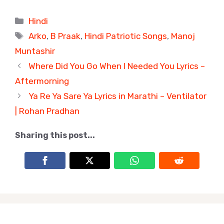
Categories
Hindi
Tags
Arko
,
B Praak
,
Hindi Patriotic Songs
,
Manoj
Muntashir
Where Did You Go When I Needed You Lyrics –
Aftermorning
Ya Re Ya Sare Ya Lyrics in Marathi – Ventilator
| Rohan Pradhan
Sharing this post...