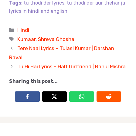
Tags
: tu thodi der lyrics, tu thodi der aur thehar ja
lyrics in hindi and english
Categories
Hindi
Tags
Kumaar
,
Shreya Ghoshal
Tere Naal Lyrics – Tulasi Kumar | Darshan
Raval
Tu Hi Hai Lyrics – Half Girlfriend | Rahul Mishra
Sharing this post...