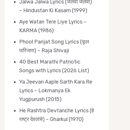
Jalwa Jalwa Lyrics (जलवा जलवा)
– Hindustan Ki Kasam (1999)
Aye Watan Tere Liye Lyrics –
KARMA (1986)
Phool Parijat Song Lyrics (फूल
पारिजात) – Raja Shivaji
40 Best Marathi Patriotic
Songs with Lyrics (2026 List)
Ya Jeevan Aaple Sarth Kara Re
Lyrics – Lokmanya Ek
Yugpurush (2015)
He Rashtra Devtanche Lyrics (हे
राष्ट्र देवतांचे) – Gharkul (1970)