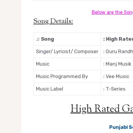
Below are the Song
Song Details:
♫ Song
: High Rated 
Singer/ Lyricist/ Composer
: Guru Rand
Music
: Manj Musik
Music Programmed By
: Vee Music
Music Label
: T-Series
High Rated Ga
Punjabi S