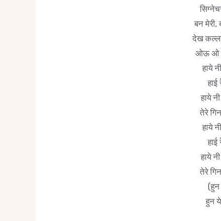
सिग्ने
बन मेरी, 
देख कल्ला
ओऊ ओ ओ
हाये न
हाई 
हाये नी
तेरे गि
हाये न
हाई 
हाये नी
तेरे गि
(हुन
हुन य