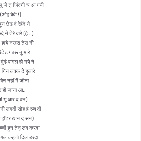
ोजू जे तू जिंदगी च आ गयी
(ओह बेबी !)
हुन छेड दे रेहँदे ने
े ने तेरे बारे (हे ..)
ी हाये नखरा तेरा नी
रेटेड गबरू नु मारे
 मुंडे पागल हो गये ने
न गिन लक्क दे हुलारे
 बिन नहीं मैं जीना
र ही जाना आ..
बी यू आर द वन)
नी लगदी सोह हे रब्ब दी
 हॉटर द्यान द सन)
ुच्ची हुन तेनु लव करदा
 गल कहणों दिल डरदा