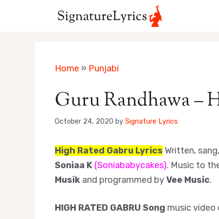
Skip
to
content
Home
»
Punjabi
Guru Randhawa – Hi
October 24, 2020
by
Signature Lyrics
High Rated Gabru Lyrics
Written, san
Soniaa K
(Soniababycakes)
. Music to t
Musik
and programmed by
Vee Music
.
HIGH RATED GABRU Song
music video 