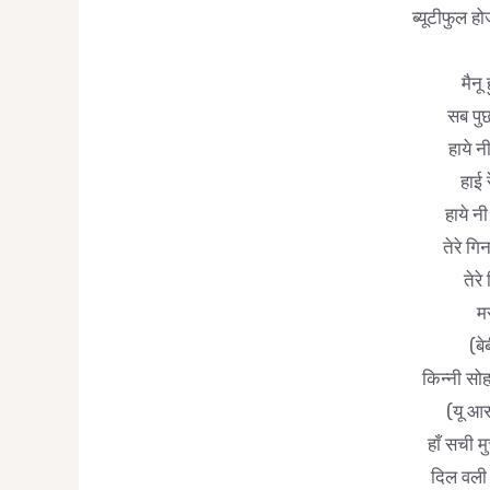
ब्यूटीफुल ह
मैनू 
सब पुछद
हाये न
हाई 
हाये नी
तेरे गि
तेरे
म
(बे
किन्नी सोह
(यू आर
हाँ सची म
दिल वली