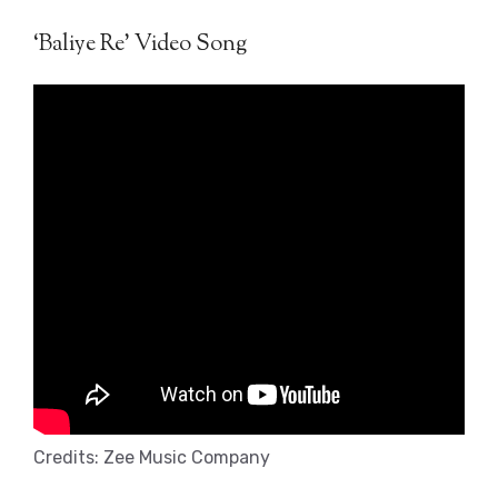
‘Baliye Re’ Video Song
Credits: Zee Music Company