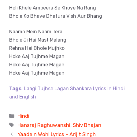
Holi Khele Ambeera Se Khoye Na Rang
Bhole Ko Bhave Dhatura Vish Aur Bhang
Naamo Mein Naam Tera
Bhole Ji Hai Mast Malang
Rehna Hai Bhole Mujhko
Hoke Aaj Tujhme Magan
Hoke Aaj Tujhme Magan
Hoke Aaj Tujhme Magan
Tags
: Laagi Tujhse Lagan Shankara Lyrics in Hindi
and English
Categories
Hindi
Tags
Hansraj Raghuwanshi
,
Shiv Bhajan
Yaadein Wohi Lyrics – Arijit Singh