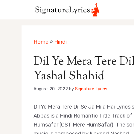
Skip
to
content
Home
»
Hindi
Dil Ye Mera Tere Dil
Yashal Shahid
August 20, 2022
by
Signature Lyrics
Dil Ye Mera Tere Dil Se Ja Mila Hai Lyric
Abbas is a Hindi Romantic Title Track of
Humsafar (OST Mere HumSafar). The song
music is composed by Naveed Nashad.