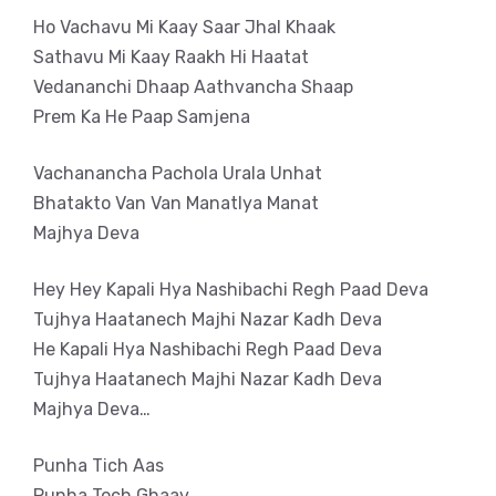
Ho Vachavu Mi Kaay Saar Jhal Khaak
Sathavu Mi Kaay Raakh Hi Haatat
Vedananchi Dhaap Aathvancha Shaap
Prem Ka He Paap Samjena
Vachanancha Pachola Urala Unhat
Bhatakto Van Van Manatlya Manat
Majhya Deva
Hey Hey Kapali Hya Nashibachi Regh Paad Deva
Tujhya Haatanech Majhi Nazar Kadh Deva
He Kapali Hya Nashibachi Regh Paad Deva
Tujhya Haatanech Majhi Nazar Kadh Deva
Majhya Deva…
Punha Tich Aas
Punha Toch Ghaav