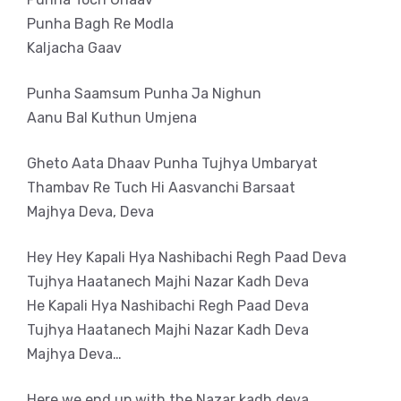
Punha Bagh Re Modla
Kaljacha Gaav
Punha Saamsum Punha Ja Nighun
Aanu Bal Kuthun Umjena
Gheto Aata Dhaav Punha Tujhya Umbaryat
Thambav Re Tuch Hi Aasvanchi Barsaat
Majhya Deva, Deva
Hey Hey Kapali Hya Nashibachi Regh Paad Deva
Tujhya Haatanech Majhi Nazar Kadh Deva
He Kapali Hya Nashibachi Regh Paad Deva
Tujhya Haatanech Majhi Nazar Kadh Deva
Majhya Deva…
Here we end up with the Nazar kadh deva