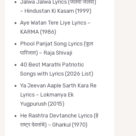
Jalwa Jalwa Lyrics (जलवा जलवा)
– Hindustan Ki Kasam (1999)
Aye Watan Tere Liye Lyrics –
KARMA (1986)
Phool Parijat Song Lyrics (फूल
पारिजात) – Raja Shivaji
40 Best Marathi Patriotic
Songs with Lyrics (2026 List)
Ya Jeevan Aaple Sarth Kara Re
Lyrics – Lokmanya Ek
Yugpurush (2015)
He Rashtra Devtanche Lyrics (हे
राष्ट्र देवतांचे) – Gharkul (1970)