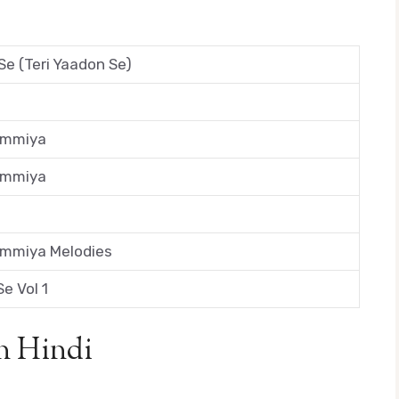
Se (Teri Yaadon Se)
ammiya
ammiya
mmiya Melodies
Se Vol 1
in Hindi