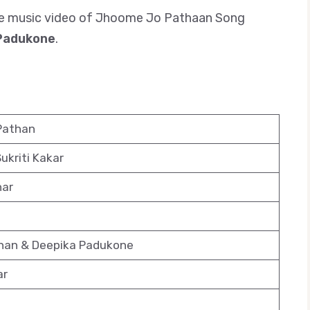
nd the music video of Jhoome Jo Pathaan Song
 Padukone
.
Pathan
Sukriti Kakar
har
han & Deepika Padukone
ar