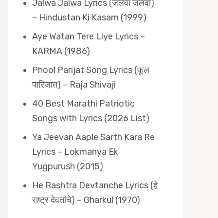
Jalwa Jalwa Lyrics (जलवा जलवा)
– Hindustan Ki Kasam (1999)
Aye Watan Tere Liye Lyrics –
KARMA (1986)
Phool Parijat Song Lyrics (फूल
पारिजात) – Raja Shivaji
40 Best Marathi Patriotic
Songs with Lyrics (2026 List)
Ya Jeevan Aaple Sarth Kara Re
Lyrics – Lokmanya Ek
Yugpurush (2015)
He Rashtra Devtanche Lyrics (हे
राष्ट्र देवतांचे) – Gharkul (1970)