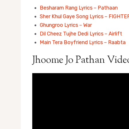
Besharam Rang Lyrics – Pathaan
Sher Khul Gaye Song Lyrics – FIGHTE
Ghungroo Lyrics – War
Dil Cheez Tujhe Dedi Lyrics – Airlift
Main Tera Boyfriend Lyrics – Raabta
Jhoome Jo Pathan Vide