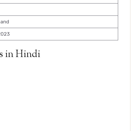
nand
2023
s in Hindi