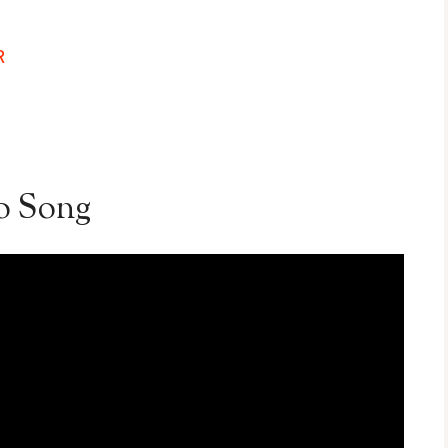
R
o Song