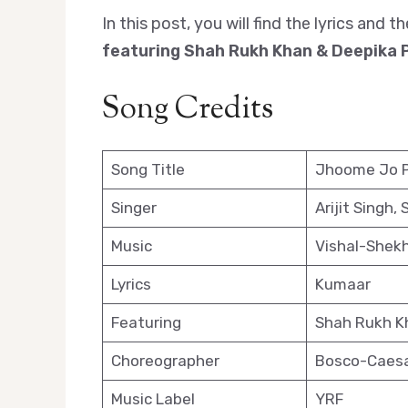
In this post, you will find the lyrics a
featuring Shah Rukh Khan & Deepika
Song Credits
Song Title
Jhoome Jo 
Singer
Arijit Singh, 
Music
Vishal-Shek
Lyrics
Kumaar
Featuring
Shah Rukh K
Choreographer
Bosco-Caes
Music Label
YRF