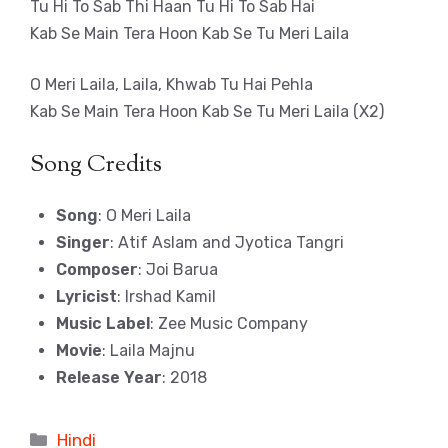
Tu Hi To Sab Thi Haan Tu Hi To Sab Hai
Kab Se Main Tera Hoon Kab Se Tu Meri Laila
O Meri Laila, Laila, Khwab Tu Hai Pehla
Kab Se Main Tera Hoon Kab Se Tu Meri Laila (X2)
Song Credits
Song
: O Meri Laila
Singer
: Atif Aslam and Jyotica Tangri
Composer
: Joi Barua
Lyricist
: Irshad Kamil
Music Label
: Zee Music Company
Movie
: Laila Majnu
Release Year
: 2018
Categories
Hindi