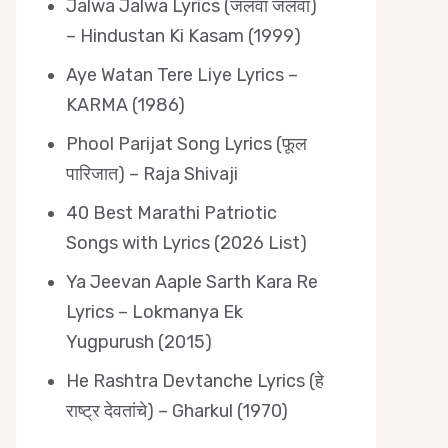
Jalwa Jalwa Lyrics (जलवा जलवा)
– Hindustan Ki Kasam (1999)
Aye Watan Tere Liye Lyrics –
KARMA (1986)
Phool Parijat Song Lyrics (फूल
पारिजात) – Raja Shivaji
40 Best Marathi Patriotic
Songs with Lyrics (2026 List)
Ya Jeevan Aaple Sarth Kara Re
Lyrics – Lokmanya Ek
Yugpurush (2015)
He Rashtra Devtanche Lyrics (हे
राष्ट्र देवतांचे) – Gharkul (1970)