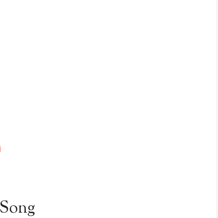
i
i
 Song