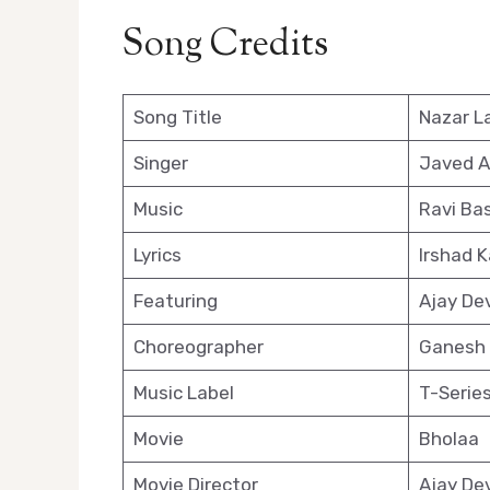
Song Credits
Song Title
Nazar L
Singer
Javed Al
Music
Ravi Bas
Lyrics
Irshad K
Featuring
Ajay De
Choreographer
Ganesh 
Music Label
T-Serie
Movie
Bholaa
Movie Director
Ajay De