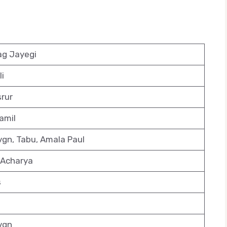
ag Jayegi
i
rur
amil
vgn, Tabu, Amala Paul
Acharya
s
vgn