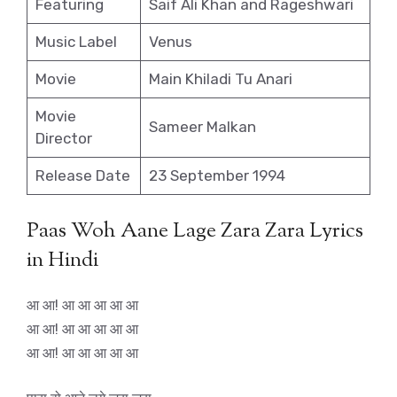
Featuring
Saif Ali Khan and Rageshwari
Music Label
Venus
Movie
Main Khiladi Tu Anari
Movie
Sameer Malkan
Director
Release Date
23 September 1994
Paas Woh Aane Lage Zara Zara Lyrics
in Hindi
आ आ! आ आ आ आ आ
आ आ! आ आ आ आ आ
आ आ! आ आ आ आ आ