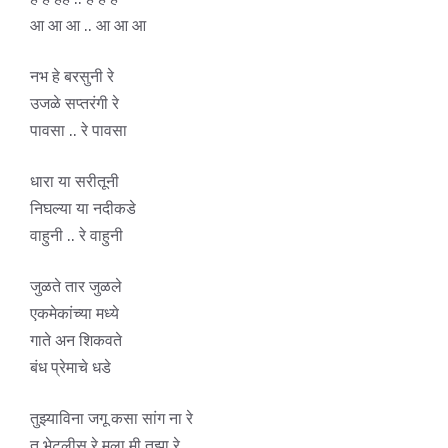
आ आ आ .. आ आ आ
नभ हे बरसुनी रे
उजळे सप्तरंगी रे
पावसा .. रे पावसा
धारा या सरीतूनी
निघल्या या नदीकडे
वाहुनी .. रे वाहुनी
जुळते तार जुळले
एकमेकांच्या मध्ये
गाते अन शिकवते
बंध प्रेमाचे धडे
तुझ्याविना जगू कसा सांग ना रे
तू भेटलीस रे मला मी तुझा रे