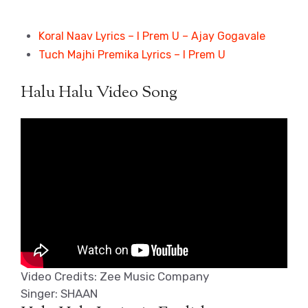
Koral Naav Lyrics – I Prem U – Ajay Gogavale
Tuch Majhi Premika Lyrics – I Prem U
Halu Halu Video Song
Video Credits: Zee Music Company
Singer: SHAAN