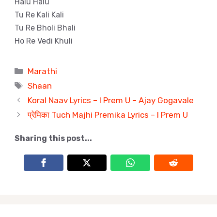
Halu Halu
Tu Re Kali Kali
Tu Re Bholi Bhali
Ho Re Vedi Khuli
Categories
Marathi
Tags
Shaan
Koral Naav Lyrics – I Prem U – Ajay Gogavale
प्रेमिका Tuch Majhi Premika Lyrics – I Prem U
Sharing this post...