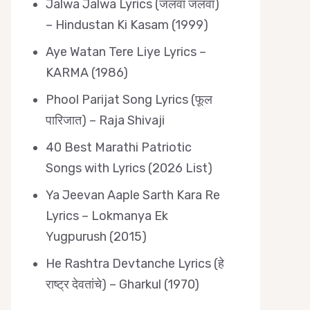
Jalwa Jalwa Lyrics (जलवा जलवा)
– Hindustan Ki Kasam (1999)
Aye Watan Tere Liye Lyrics –
KARMA (1986)
Phool Parijat Song Lyrics (फूल
पारिजात) – Raja Shivaji
40 Best Marathi Patriotic
Songs with Lyrics (2026 List)
Ya Jeevan Aaple Sarth Kara Re
Lyrics – Lokmanya Ek
Yugpurush (2015)
He Rashtra Devtanche Lyrics (हे
राष्ट्र देवतांचे) – Gharkul (1970)