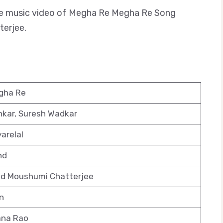
nd the music video of Megha Re Megha Re Song
erjee.
gha Re
kar, Suresh Wadkar
arelal
nd
d Moushumi Chatterjee
n
ana Rao