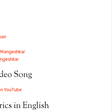
wan
a Mangeshkar
angeshkar
deo Song
on YouTube
cs in English