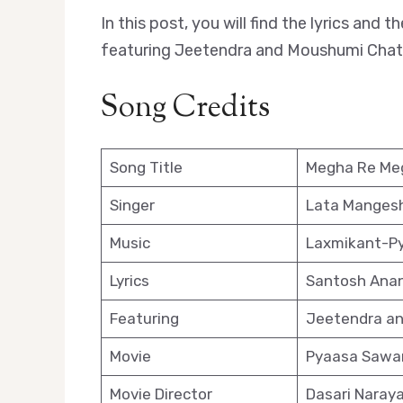
In this post, you will find the lyrics a
featuring Jeetendra and Moushumi Chatt
Song Credits
Song Title
Megha Re Me
Singer
Lata Mangesh
Music
Laxmikant-Py
Lyrics
Santosh Ana
Featuring
Jeetendra an
Movie
Pyaasa Sawa
Movie Director
Dasari Naray