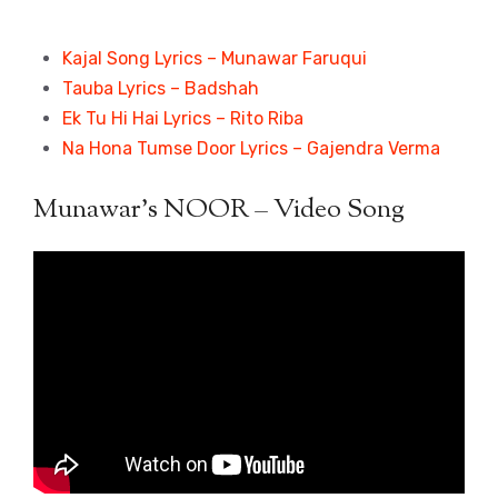
Kajal Song Lyrics – Munawar Faruqui
Tauba Lyrics – Badshah
Ek Tu Hi Hai Lyrics – Rito Riba
Na Hona Tumse Door Lyrics – Gajendra Verma
Munawar’s NOOR – Video Song