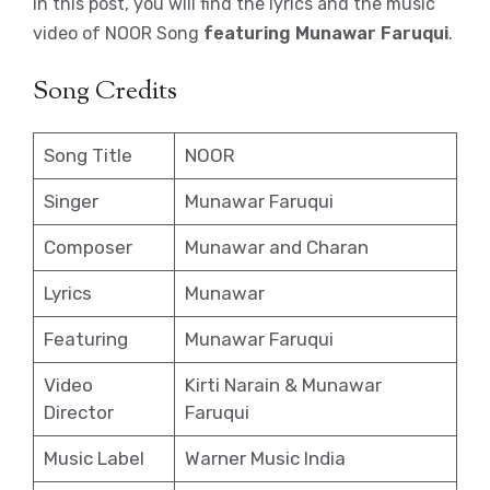
In this post, you will find the lyrics and the music
video of NOOR Song
featuring Munawar Faruqui
.
Song Credits
Song Title
NOOR
Singer
Munawar Faruqui
Composer
Munawar and Charan
Lyrics
Munawar
Featuring
Munawar Faruqui
Video
Kirti Narain & Munawar
Director
Faruqui
Music Label
Warner Music India