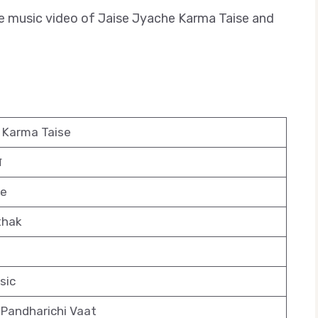
d the music video of Jaise Jyache Karma Taise and
 Karma Taise
े
de
thak
sic
 Pandharichi Vaat