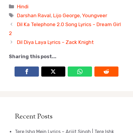
Categories
Hindi
Tags
Darshan Raval
,
Lijo George
,
Youngveer
Dil Ka Telephone 2.0 Song Lyrics – Dream Girl
2
Dil Diya Laya Lyrics – Zack Knight
Sharing this post...
Recent Posts
Tere Ishq Mein Lyrics – Arijit Singh | Tere Ishk