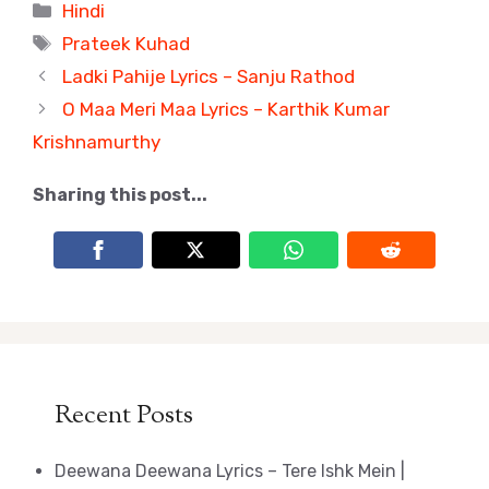
Categories
Hindi
Tags
Prateek Kuhad
Ladki Pahije Lyrics – Sanju Rathod
O Maa Meri Maa Lyrics – Karthik Kumar
Krishnamurthy
Sharing this post...
Recent Posts
Deewana Deewana Lyrics – Tere Ishk Mein |