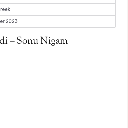
areek
er 2023
ndi – Sonu Nigam