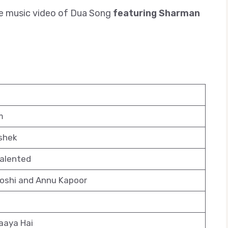
 the music video of Dua Song
featuring Sharman
m
shek
alented
oshi and Annu Kapoor
aaya Hai