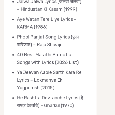
Jalwa Jalwa Lyrics (जलवा जलवा)
– Hindustan Ki Kasam (1999)
Aye Watan Tere Liye Lyrics –
KARMA (1986)
Phool Parijat Song Lyrics (फूल
पारिजात) – Raja Shivaji
40 Best Marathi Patriotic
Songs with Lyrics (2026 List)
Ya Jeevan Aaple Sarth Kara Re
Lyrics – Lokmanya Ek
Yugpurush (2015)
He Rashtra Devtanche Lyrics (हे
राष्ट्र देवतांचे) – Gharkul (1970)