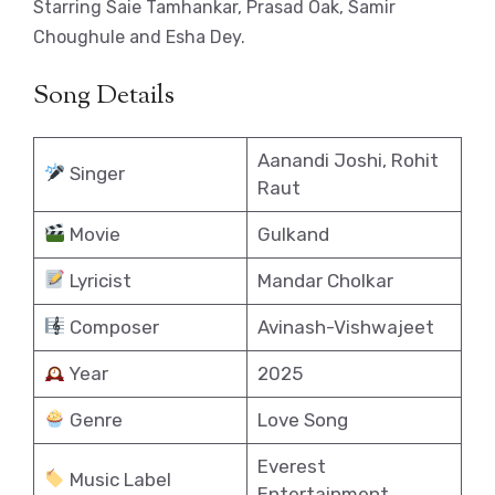
Starring Saie Tamhankar, Prasad Oak, Samir
Choughule and Esha Dey.
Song Details
Aanandi Joshi, Rohit
Singer
Raut
Movie
Gulkand
Lyricist
Mandar Cholkar
Composer
Avinash-Vishwajeet
Year
2025
Genre
Love Song
Everest
Music Label
Entertainment