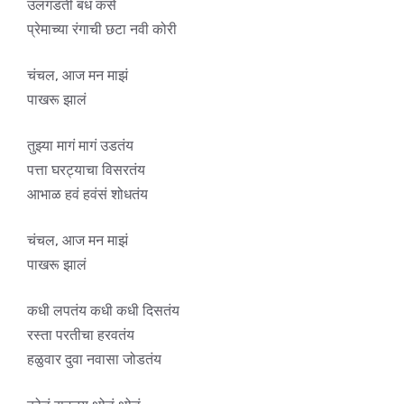
उलगडती बंध कसे
प्रेमाच्या रंगाची छटा नवी कोरी
चंचल, आज मन माझं
पाखरू झालं
तुझ्या मागं मागं उडतंय
पत्ता घरट्याचा विसरतंय
आभाळ हवं हवंसं शोधतंय
चंचल, आज मन माझं
पाखरू झालं
कधी लपतंय कधी कधी दिसतंय
रस्ता परतीचा हरवतंय
हळुवार दुवा नवासा जोडतंय