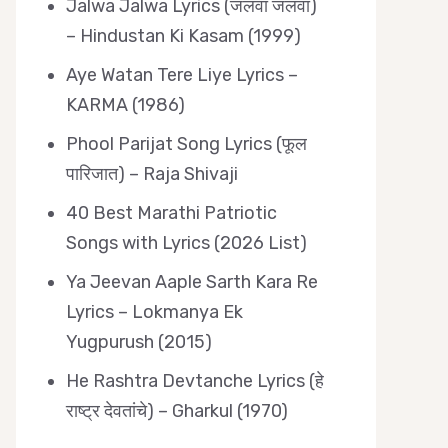
Jalwa Jalwa Lyrics (जलवा जलवा)
– Hindustan Ki Kasam (1999)
Aye Watan Tere Liye Lyrics –
KARMA (1986)
Phool Parijat Song Lyrics (फूल
पारिजात) – Raja Shivaji
40 Best Marathi Patriotic
Songs with Lyrics (2026 List)
Ya Jeevan Aaple Sarth Kara Re
Lyrics – Lokmanya Ek
Yugpurush (2015)
He Rashtra Devtanche Lyrics (हे
राष्ट्र देवतांचे) – Gharkul (1970)