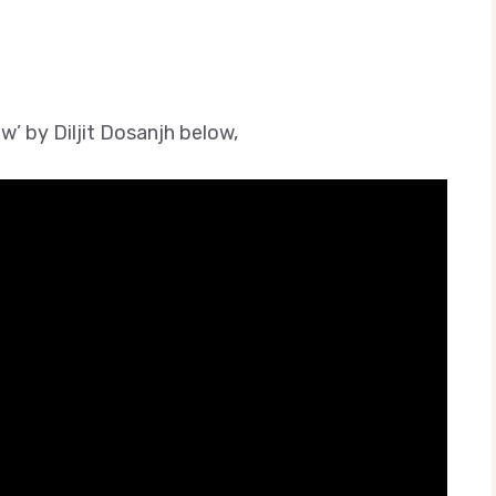
’ by Diljit Dosanjh below,