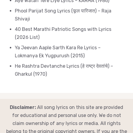
Aye Watan Tere Liye Lyrics – KARMA (1986)
Phool Parijat Song Lyrics (फूल पारिजात) – Raja
Shivaji
40 Best Marathi Patriotic Songs with Lyrics
(2026 List)
Ya Jeevan Aaple Sarth Kara Re Lyrics –
Lokmanya Ek Yugpurush (2015)
He Rashtra Devtanche Lyrics (हे राष्ट्र देवतांचे) –
Gharkul (1970)
Disclaimer:
All song lyrics on this site are provided
for educational and personal use only. We do not
claim ownership of any lyrics or media. All rights
belong to the original copyright owners. If you are the