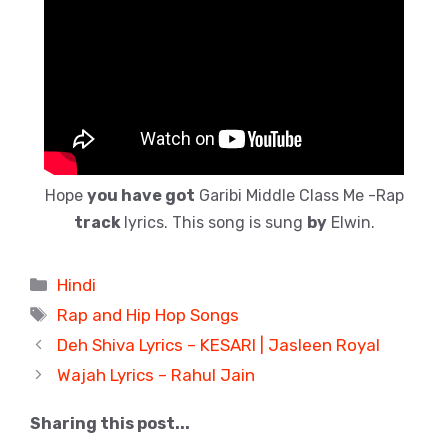
Hope
you have got
Garibi Middle Class Me -Rap
track
lyrics. This song is sung
by
Elwin.
Categories
Hindi
Tags
Rap and Hip Hop Songs
Deh Shiva Lyrics – KESARI | Jasleen Royal
Wajah Lyrics – Rahul Jain
Sharing this post...