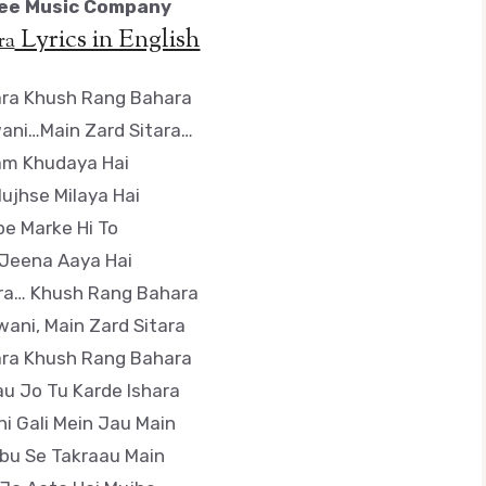
ee Music Company
Lyrics in English
ra
ara Khush Rang Bahara
ani…Main Zard Sitara…
am Khudaya Hai
ujhse Milaya Hai
pe Marke Hi To
Jeena Aaya Hai
ra… Khush Rang Bahara
ani, Main Zard Sitara
ara Khush Rang Bahara
au Jo Tu Karde Ishara
hi Gali Mein Jau Main
hbu Se Takraau Main