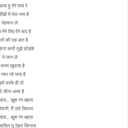
या हु तेरे पास रे
ँखों में तेरा नाम है
पेहचान ले
मेरे लिए तेरे बाद है
ातों की एक बात है
ाऊंगा कभी तुझे छोड़के
ये जान ले
करम खुदाया है
 प्यार जो पाया है
झपे मरके ही तो
झे जीना आया है
 यारा… खुश रंग बहारा
ीवानी, मैं ज़र्द सितारा
 यारा… खुश रंग बहारा
मुसाफ़िर तू ठेहरा किनारा