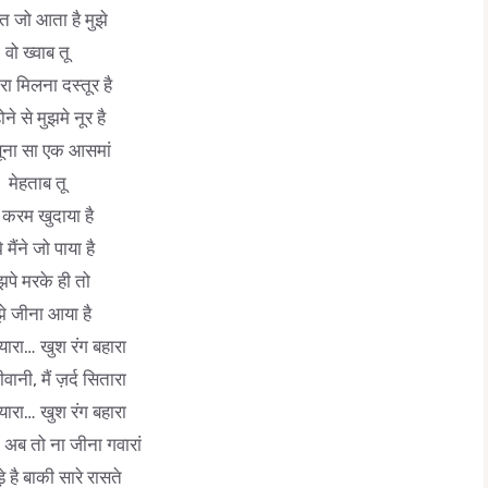
त जो आता है मुझे
वो ख्वाब तू
ेरा मिलना दस्तूर है
होने से मुझमे नूर है
ु सूना सा एक आसमां
मेहताब तू
करम खुदाया है
े मैंने जो पाया है
झपे मरके ही तो
झे जीना आया है
 यारा… खुश रंग बहारा
ीवानी, मैं ज़र्द सितारा
 यारा… खुश रंग बहारा
 अब तो ना जीना गवारां
ड़े है बाकी सारे रासते