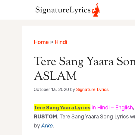
Skip
to
content
Home
»
Hindi
Tere Sang Yaara Son
ASLAM
October 13, 2020
by
Signature Lyrics
in Hindi – English
Tere Sang Yaara Lyrics
RUSTOM
. Tere Sang Yaara Song Lyrics w
by
Arko
.