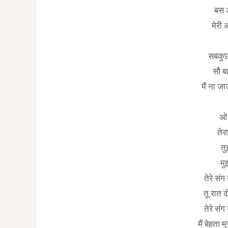
बस आ
मेरी आ
सबकुछ 
सौ ब
मैं ना ज
ओ 
तेरा
तु
मु
तेरे संग
तू रात द
तेरे संग
मैं बेहता 