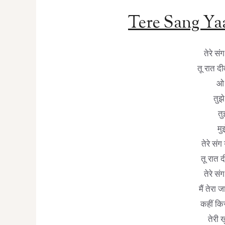
Tere Sang Yaa
तेरे सं
तू रात दी
ओ 
तुझे
तु
मु
तेरे संग
तू रात द
तेरे सं
मैं तेरा
कहीं किस
तेरी 