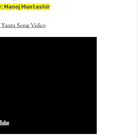
y: Manoj Muntashir
 Yaara Song Video