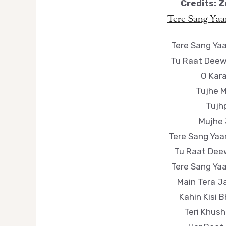
Credits:
Z
Tere Sang Yaa
Tere Sang Ya
Tu Raat Deew
O Kar
Tujhe M
Tujh
Mujhe 
Tere Sang Yaa
Tu Raat Deew
Tere Sang Ya
Main Tera J
Kahin Kisi B
Teri Khus