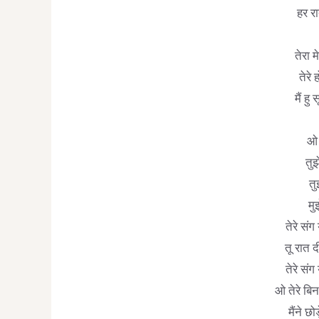
हर रा
तेरा म
तेरे 
मैं ह
ओ 
तुझ
तु
मु
तेरे संग
तू रात द
तेरे संग
ओ तेरे बिन
मैंने छो