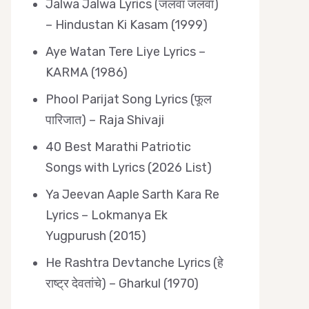
Jalwa Jalwa Lyrics (जलवा जलवा)
– Hindustan Ki Kasam (1999)
Aye Watan Tere Liye Lyrics –
KARMA (1986)
Phool Parijat Song Lyrics (फूल
पारिजात) – Raja Shivaji
40 Best Marathi Patriotic
Songs with Lyrics (2026 List)
Ya Jeevan Aaple Sarth Kara Re
Lyrics – Lokmanya Ek
Yugpurush (2015)
He Rashtra Devtanche Lyrics (हे
राष्ट्र देवतांचे) – Gharkul (1970)