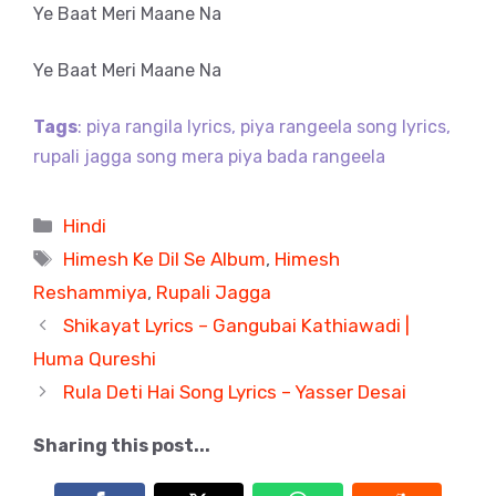
Ye Baat Meri Maane Na
Ye Baat Meri Maane Na
Tags
: piya rangila lyrics, piya rangeela song lyrics,
rupali jagga song mera piya bada rangeela
Categories
Hindi
Tags
Himesh Ke Dil Se Album
,
Himesh
Reshammiya
,
Rupali Jagga
Shikayat Lyrics – Gangubai Kathiawadi |
Huma Qureshi
Rula Deti Hai Song Lyrics – Yasser Desai
Sharing this post...