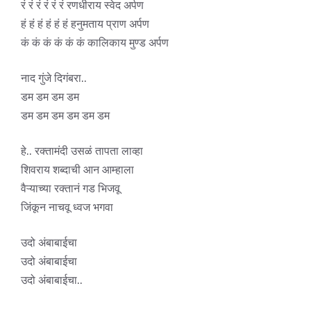
रं रं रं रं रं रं रणधीराय स्वेद अर्पण
हं हं हं हं हं हं हनुमताय प्राण अर्पण
कं कं कं कं कं कं कालिकाय मुण्ड अर्पण
नाद गुंजे दिगंबरा..
डम डम डम डम
डम डम डम डम डम डम
हे.. रक्तामंदी उसळं तापता लाव्हा
शिवराय शब्दाची आन आम्हाला
वैऱ्याच्या रक्तानं गड भिजवू
जिंकून नाचवू ध्वज भगवा
उदो अंबाबाईचा
उदो अंबाबाईचा
उदो अंबाबाईचा..