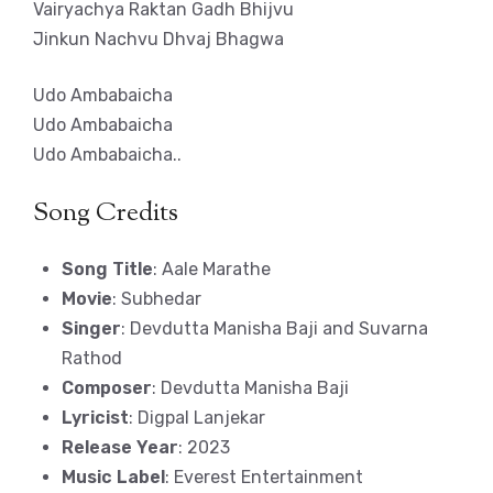
Vairyachya Raktan Gadh Bhijvu
Jinkun Nachvu Dhvaj Bhagwa
Udo Ambabaicha
Udo Ambabaicha
Udo Ambabaicha..
Song Credits
Song Title
: Aale Marathe
Movie
: Subhedar
Singer
: Devdutta Manisha Baji and Suvarna
Rathod
Composer
: Devdutta Manisha Baji
Lyricist
: Digpal Lanjekar
Release Year
: 2023
Music Label
: Everest Entertainment