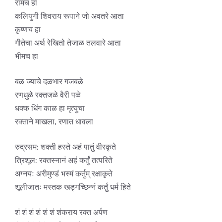
रामच हा
कलियुगी शिवराय रूपाने जो अवतरे आता
कृष्णच हा
गीतेचा अर्थ रेखितो तेजाळ तलवारे आता
भीमच हा
बळ ज्याचे दळभार गजबळे
रणधुळे रक्तजळे वैरी पळे
धक्क धिंग काळ हा मृत्युचा
रक्ताने माखला, रणात धावला
रुद्रसम: शक्ती हस्ते अहं पातुं वीरकृते
त्रिशूल: रक्तस्नानं अहं कर्तुं तत्परिते
अग्नयः अरीमुण्डं भस्मं कर्तुम् रक्षाकृते
शूलीजातः मस्तक खड्गच्छिन्नं कर्तुं धर्म हिते
शं शं शं शं शं शं शंकराय रक्त अर्पण