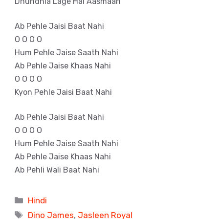
Dhundhla Lage Hai Aasmaan
Ab Pehle Jaisi Baat Nahi
O O O O
Hum Pehle Jaise Saath Nahi
Ab Pehle Jaise Khaas Nahi
O O O O
Kyon Pehle Jaisi Baat Nahi
Ab Pehle Jaisi Baat Nahi
O O O O
Hum Pehle Jaise Saath Nahi
Ab Pehle Jaise Khaas Nahi
Ab Pehli Wali Baat Nahi
Categories
Hindi
Tags
Dino James
,
Jasleen Royal